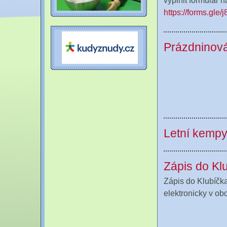
vyplnit formulář n
https://forms.gl
Prázdninová
Letní kemp
Zápis do Kl
Zápis do Klubíčka 
elektronicky v ob