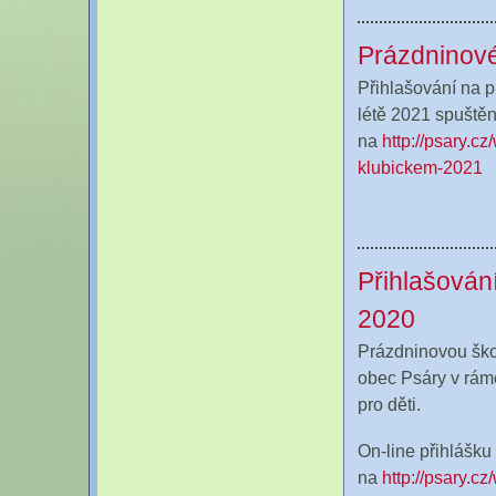
Prázdninové
Přihlašování na 
létě 2021 spuště
na
http://psary.c
klubickem-2021
Přihlašován
2020
Prázdninovou ško
obec Psáry v rám
pro děti.
On-line přihlášku
na
http://psary.c