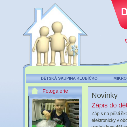
Přejít k
hlavnímu
obsahu
DĚTSKÁ SKUPINA KLUBÍČKO
MIKRO
Fotogalerie
Novinky
Zápis do dě
Zápis na příští š
elektronicky v ob