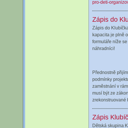
pro-deti-organiz
Zápis do K
Zápis do Klubíčka 
kapacita je plně 
formuláře níže se
náhradníci!
Přednostně přijím
podmínky projektu
zaměstnání v rámc
musí být ze zákon
zrekonstruované b
Zápis Klubí
Dětská skupina Kl