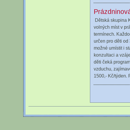
Prázdninová
Dětská skupina K
volných míst v pr
termínech. Každo
určen pro děti od 
možné umístit i st
konzultaci a vzáj
děti čeká progra
vzduchu, zajímavé
1500,- Kč/týden.
Stránky